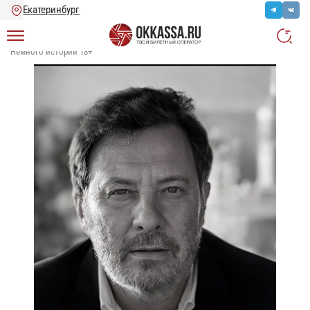
Главная
/
Каталог
/
Другое
/
29 ноября | Сергей Минаев. Творческий вечер
Немного истории 18+