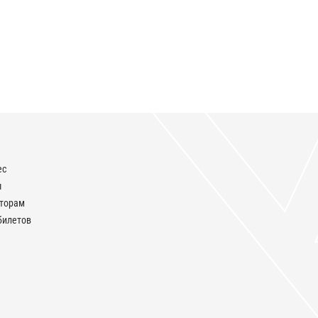
ес
ы
аторам
билетов