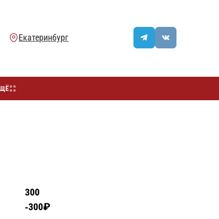
ЩЁ
300
300₽