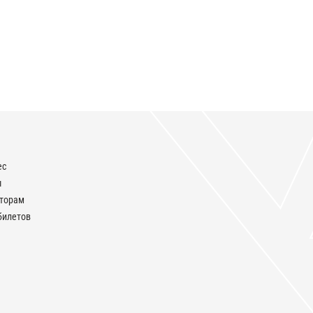
ес
ы
аторам
билетов