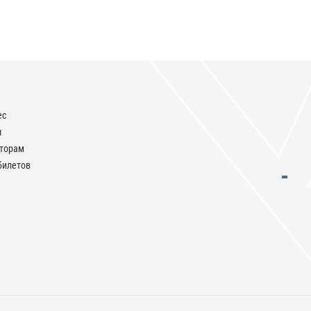
ес
ы
аторам
билетов