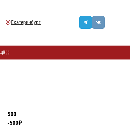
ЩЁ
500
500₽