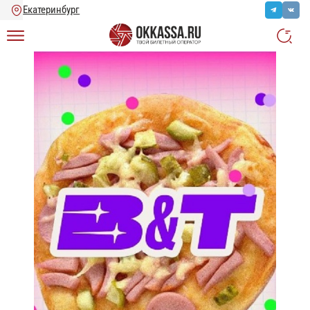
Главная
/
Каталог
/
Концерты
/
B&T: ВЫПУСКНОЙ (Екатеринбург)