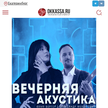
Главная
/
Каталог
/
Концерты
/
Вечерняя Акустика