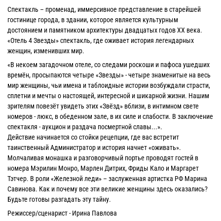
Спектакль – променад, иммерсивное представление в старейшей
гостинице города, в здании, которое является культурным
достоянием и памятником архитектуры двадцатых годов XX века.
«Отель 4 Звезды» спектакль, где оживает история легендарных
женщин, изменивших мир.
«В некоем загадочном отеле, со следами роскоши и пафоса ушедших
времён, просыпаются четыре «Звезды» - четыре знаменитые на весь
мир женщины, чьи имена и таблоидные истории возбуждали страсти,
сплетни и мечты о настоящей, интересной и шикарной жизни. Нашим
зрителям повезёт увидеть этих «Звёзд» вблизи, в интимном свете
номеров - люкс, в обеденном зале, в их силе и слабости. В заключение
спектакля - аукцион и раздача посмертной славы...».
Действие начинается со стойки рецепции, где вас встретит
таинственный Администратор и история начнет «оживать».
Молчаливая монашка и разговорчивый портье проводят гостей в
номера Мэрилин Монро, Марлен Дитрих, Фриды Кало и Маргарет
Тэтчер. В роли «Железной леди» – заслуженная артистка РФ Марина
Савинова. Как и почему все эти великие женщины здесь оказались?
Будьте готовы разгадать эту тайну.
Режиссер/сценарист - Ирина Павлова